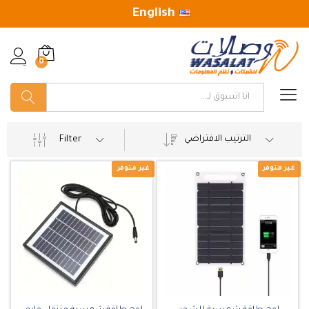
English
0
تسجيل
البحث
الترتيب الافتراضي
Filter
غير متوفر