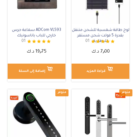
متوفر
لوح طاقة شمسية للشحن متنقل
ADCom VL593 سماعة جرس
بقدرة 5 فولت شحن مستقر
خارجي للباب باناسونيك
للبطارية
01
01
تم التقييم
تم التقييم
7٫00
د.ك
19٫75
د.ك
5.00
5.00
من 5
من 5
قراءة المزيد
إضافة إلى السلة