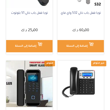
تويا قفل باب ذكي S32 واي فاي
تويا قفل باب ذكي S1 بلوتوث
متوفر
60٫00
د.ك
25٫00
د.ك
إضافة إلى السلة
إضافة إلى السلة