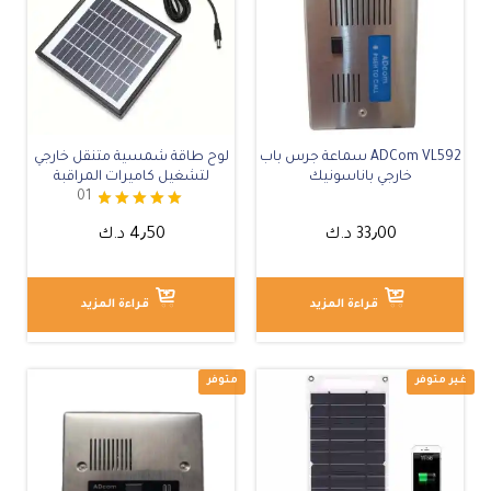
ADCom VL592 سماعة جرس باب
لوح طاقة شمسية متنقل خارجي
خارجي باناسونيك
لتشغيل كاميرات المراقبة
01
تم التقييم
33٫00
د.ك
4٫50
د.ك
5.00
من 5
قراءة المزيد
قراءة المزيد