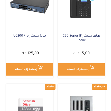
هاتف دنستار C60 Series IP
بدالة دنستار UC200 Pro
Phone
متوفر
15٫00
د.ك
125٫00
د.ك
إضافة إلى السلة
إضافة إلى السلة