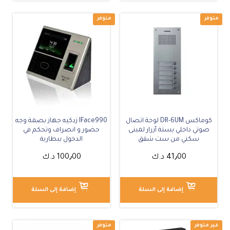
متوفر
كوماكس DR-6UM لوحة اتصال
IFace990 زدكيه جهاز بصمة وجه
صوتي داخلي بستة أزرار لمبنى
حضور و انصراف وتحكم في
سكني من ست شقق
الدخول ببطارية
41٫00
د.ك
100٫00
د.ك
إضافة إلى السلة
إضافة إلى السلة