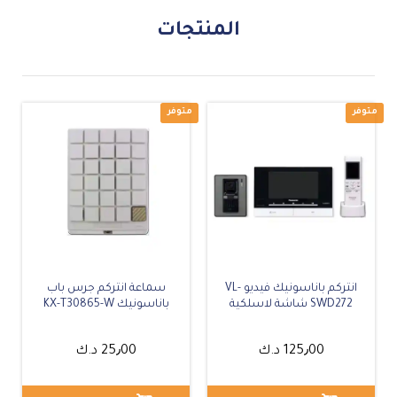
المنتجات
17
%
-
25
%
-
متوفر
انتركم باناسونيك فيديو VL-
سماعة انتركم جرس باب
SWD272 شاشة لاسلكية
باناسونيك KX-T30865-W
125٫00
د.ك
25٫00
د.ك