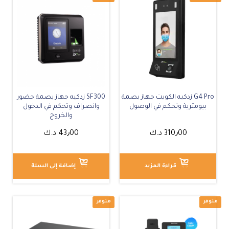
متوفر
G4 Pro زدكيه الكويت جهاز بصمة
SF300 زدكيه جهاز بصمة حضور
بيومترية وتحكم في الوصول
وانصراف وتحكم في الدخول
والخروج
310٫00
د.ك
43٫00
د.ك
قراءة المزيد
إضافة إلى السلة