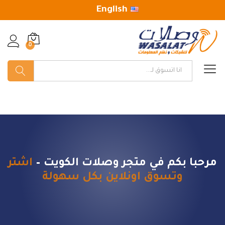
English
0
تسجيل
البحث
مرحبا بكم في متجر وصلات الكويت –
اشتر
وتسوق اونلاين بكل سهولة