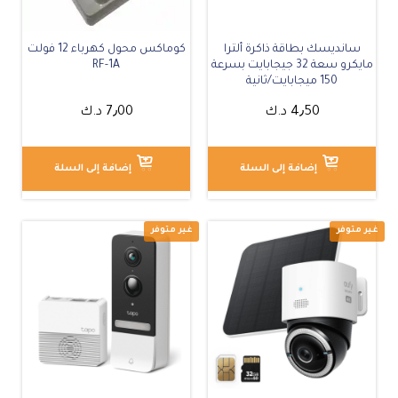
سانديسك بطاقة ذاكرة ألترا
كوماكس محول كهرباء 12 فولت
مايكرو سعة 32 جيجابايت بسرعة
RF-1A
150 ميجابايت/ثانية
4٫50
د.ك
7٫00
د.ك
إضافة إلى السلة
إضافة إلى السلة
متوفر