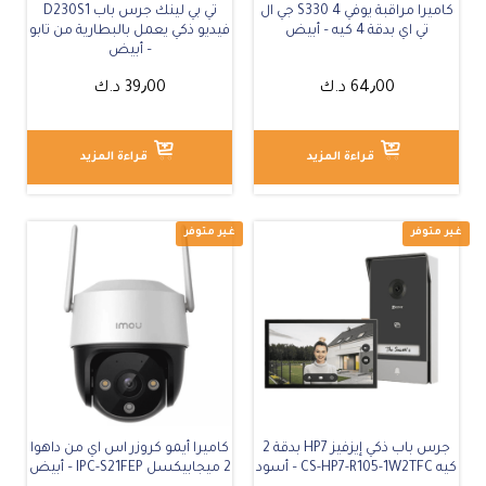
كاميرا مراقبة يوفي S330 4 جي ال
تي بي لينك جرس باب D230S1
تي اي بدقة 4 كيه – أبيض
فيديو ذكي يعمل بالبطارية من تابو
– أبيض
64٫00
د.ك
39٫00
د.ك
قراءة المزيد
قراءة المزيد
جرس باب ذكي إيزفيز HP7 بدقة 2
كاميرا أيمو كروزر اس اي من داهوا
كيه CS-HP7-R105-1W2TFC – أسود
2 ميجابيكسل IPC-S21FEP – أبيض