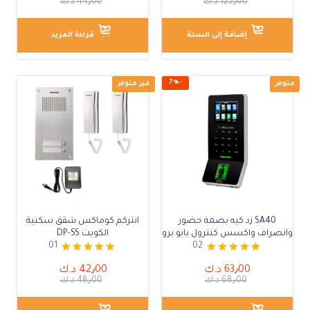
125٫00
د.ك
44٫00
د.ك
إضافة إلى السلة
قراءة المزيد
SA40 زد كيه بصمة حضور
انتركم كوماكس شقق سكنية
وانصراف واكسس كنترول بايو برو
الكويت DP-SS
01
02
تم التقييم
تم التقييم
63٫00
د.ك
42٫00
د.ك
5.00
5.00
68٫00
د.ك
48٫00
د.ك
من 5
من 5