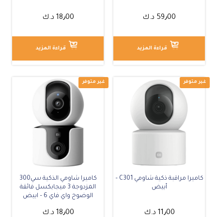
متوفر
59٫00
د.ك
18٫00
د.ك
قراءة المزيد
قراءة المزيد
كاميرا مراقبة ذكية شاومي C301 –
كاميرا شاومي الذكية سي300
أبيض
المزدوجة 3 ميجابكسل فائقة
الوضوح واي فاي 6 – ابيض
11٫00
د.ك
18٫00
د.ك