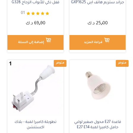
جراند ستريم هاتف ايبي GXP1625
قفل ذكي للأبواب الزجاج G328
01
تم التقييم
25٫00
د.ك
69٫90
د.ك
5.00
من 5
قراءة المزيد
إضافة إلى السلة
غير متوفر
قاعدة E27 محول صغير لولبي
تطويلة كاميرا لمبة – بلاك
حامل كاميرا لمبة E27 E14
اكستنشن