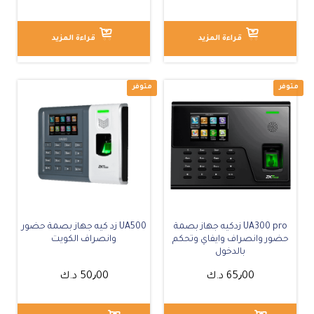
قراءة المزيد
قراءة المزيد
متوفر
UA300 pro زدكيه جهاز بصمة
UA500 زد كيه جهاز بصمة حضور
حضور وانصراف وايفاي وتحكم
وانصراف الكويت
بالدخول
65٫00
د.ك
50٫00
د.ك