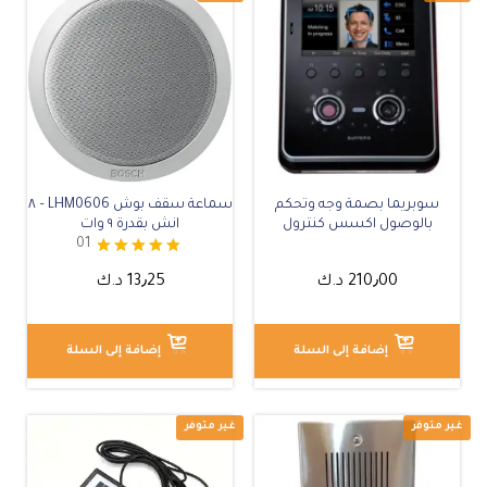
سوبريما بصمة وجه وتحكم
سماعة سقف بوش LHM0606 – ٨
بالوصول اكسس كنترول
انش بقدرة ٩ وات
01
تم التقييم
210٫00
د.ك
13٫25
د.ك
5.00
من 5
إضافة إلى السلة
إضافة إلى السلة
غير متوفر