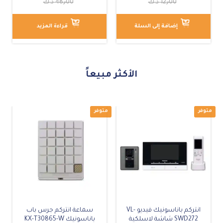
12٫00
د.ك
48٫00
د.ك
من 5
من 5
إضافة إلى السلة
قراءة المزيد
الأكثر مبيعاً
غير متوفر
انتركم باناسونيك فيديو VL-
سماعة انتركم جرس باب
SWD272 شاشة لاسلكية
باناسونيك KX-T30865-W