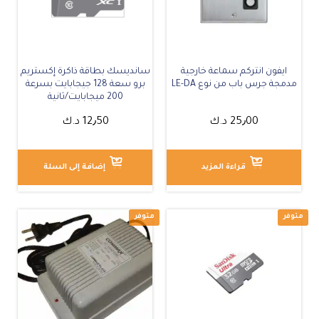
ايفون انتركم سماعة خارجية
سانديسك بطاقة ذاكرة إكستريم
مدمجة جرس باب من نوع LE-DA
برو سعة 128 جيجابايت بسرعة
200 ميجابايت/ثانية
25٫00
د.ك
12٫50
د.ك
قراءة المزيد
إضافة إلى السلة
متوفر