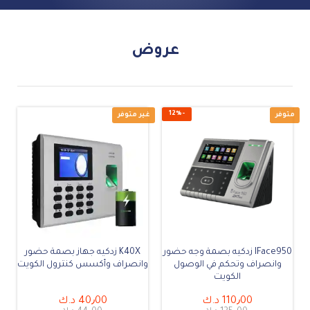
عروض
IFace950 زدكيه بصمة وجه حضور
K40X زدكيه جهاز بصمة حضور
12
%
-
غير متوفر
وانصراف وتحكم في الوصول
وانصراف وأكسس كنترول الكويت
الكويت
110٫00
د.ك
40٫00
د.ك