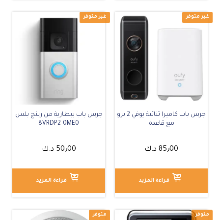
جرس باب كاميرا ثنائية يوفي 2 برو
جرس باب ببطارية من رينج بلس
مع قاعدة
8VRDP2-0ME0
غير متوفر
85٫00
د.ك
50٫00
د.ك
قراءة المزيد
قراءة المزيد