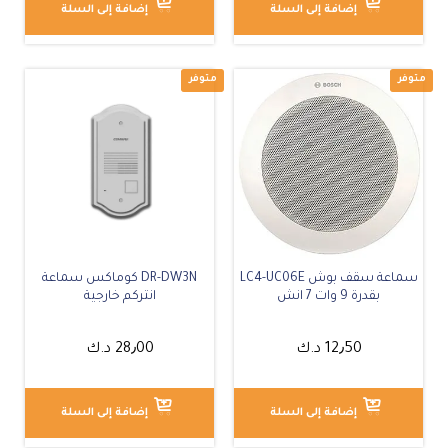
إضافة إلى السلة
إضافة إلى السلة
غير متوفر
سماعة سقف بوش LC4-UC06E
DR-DW3N كوماكس سماعة
بقدرة 9 وات 7 انش
انتركم خارجية
12٫50
د.ك
28٫00
د.ك
إضافة إلى السلة
إضافة إلى السلة