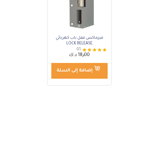
فيرماكس قفل باب كهربائي
LOCK RELEASE
01
18٫00
د.ك
تم التقييم
5.00
من 5
إضافة إلى السلة